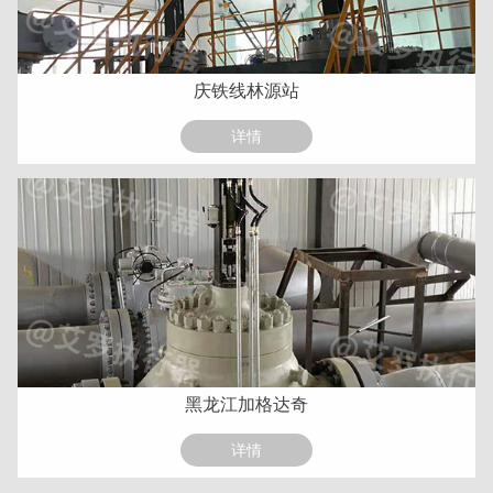
庆铁线林源站
详情
黑龙江加格达奇
详情